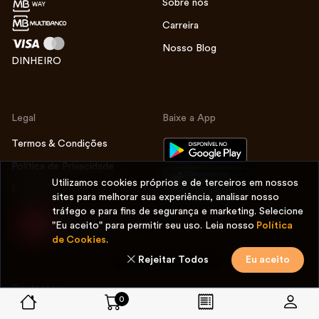
Sobre nós
Carreira
Nosso Blog
DINHEIRO
Legal
Baixe a App
Termos & Condições
Política de Privacidade
Utilizamos cookies próprios e de terceiros em nossos
Reembolso
sites para melhorar sua experiência, analisar nosso
tráfego e para fins de segurança e marketing. Selecione
"Eu aceito" para permitir seu uso. Leia nosso
Política
de Cookies
.
Rejeitar Todos
Eu aceito
Contactos
0
it.bronkxburguer@gmail.com