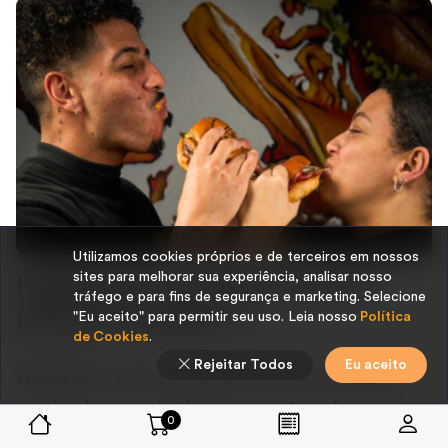
Utilizamos cookies próprios e de terceiros em nossos
sites para melhorar sua experiência, analisar nosso
Hamburguer artesanal: Amor à
tráfego e para fins de segurança e marketing. Selecione
primeira mordida. ✨
"Eu aceito" para permitir seu uso. Leia nosso
Política
de Cookies
.
Rejeitar Todos
Eu aceito
História:
O Bronk’x Burguer nasceu em plena
pandemia, quando tivemos que transformar um
0
momento difícil em oportunidade. Como casal