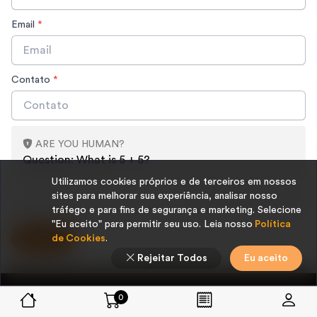
Email
*
Contato
*
ARE YOU HUMAN?
Question: What is 5 + 5?
Utilizamos cookies próprios e de terceiros em nossos
sites para melhorar sua experiência, analisar nosso
tráfego e para fins de segurança e marketing. Selecione
"Eu aceito" para permitir seu uso. Leia nosso
Política
Submit
de Cookies
.
Rejeitar Todos
Eu aceito
0
Formas de Pagamento
Links Úteis